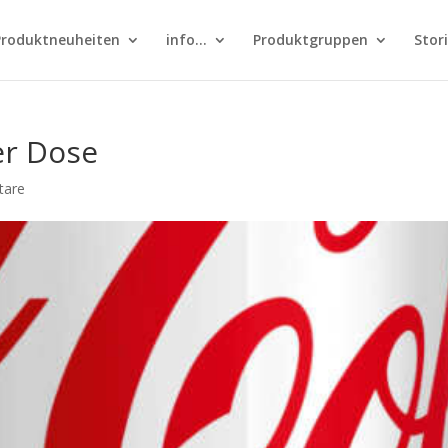
Produktneuheiten
info…
Produktgruppen
Stor
ber Dose
tare