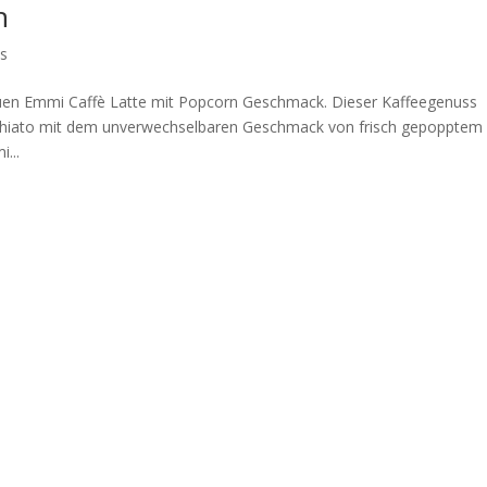
n
ks
uen Emmi Caffè Latte mit Popcorn Geschmack. Dieser Kaffeegenuss
cchiato mit dem unverwechselbaren Geschmack von frisch gepopptem
...