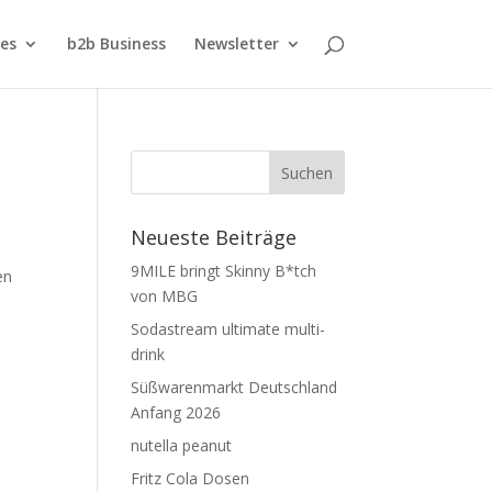
ies
b2b Business
Newsletter
Neueste Beiträge
9MILE bringt Skinny B*tch
en
von MBG
Sodastream ultimate multi-
drink
Süßwarenmarkt Deutschland
Anfang 2026
nutella peanut
Fritz Cola Dosen