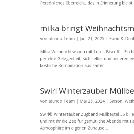
Persönliches überreicht, das in Erinnerung bleibt..
milka bringt Weihnachtsm
von
atundo Team
|
Jan. 21, 2025
|
Food & Drin
Milka Weihnachtsmann mit Lotus Biscoff – Ein him
perfekte Gelegenheit, sich selbst und anderen e
köstliche Kombination aus zarter...
Swirl Winterzauber Müllbe
von
atundo Team
|
Mai 25, 2024
|
Saison
,
Weih
Swirl® Winterzauber Zugband Müllbeutel 35 l: Fes
und mit ihr die Zeit für gemütliche Abende mit F
Atmosphäre im eigenen Zuhause....