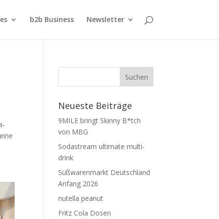
ies
b2b Business
Newsletter
Neueste Beiträge
9MILE bringt Skinny B*tch
a-
von MBG
deine
Sodastream ultimate multi-
drink
Süßwarenmarkt Deutschland
Anfang 2026
nutella peanut
Fritz Cola Dosen