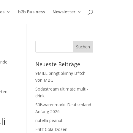
ies
b2b Business
Newsletter
ende
Neueste Beiträge
9MILE bringt Skinny B*tch
von MBG
Sodastream ultimate multi-
rten.
drink
Süßwarenmarkt Deutschland
Anfang 2026
li
nutella peanut
Fritz Cola Dosen