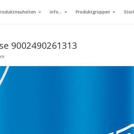
Produktneuheiten
info…
Produktgruppen
Stor
ose 9002490261313
re