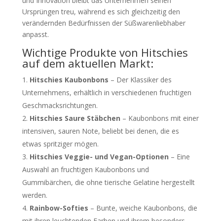
und Innovation bleibt das Unternehmen seinen
Ursprüngen treu, während es sich gleichzeitig den
verändernden Bedürfnissen der Süßwarenliebhaber
anpasst.
Wichtige Produkte von Hitschies
auf dem aktuellen Markt:
Hitschies Kaubonbons
– Der Klassiker des
Unternehmens, erhältlich in verschiedenen fruchtigen
Geschmacksrichtungen.
Hitschies Saure Stäbchen
– Kaubonbons mit einer
intensiven, sauren Note, beliebt bei denen, die es
etwas spritziger mögen.
Hitschies Veggie- und Vegan-Optionen
– Eine
Auswahl an fruchtigen Kaubonbons und
Gummibärchen, die ohne tierische Gelatine hergestellt
werden.
Rainbow-Softies
– Bunte, weiche Kaubonbons, die
mit ihren leuchtenden Farben und ihrem besonders