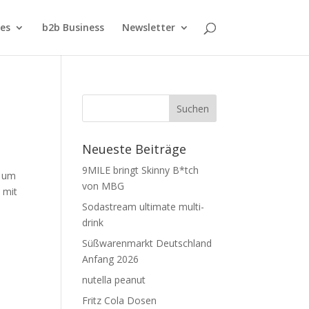
ies
b2b Business
Newsletter
Neueste Beiträge
9MILE bringt Skinny B*tch
t um
von MBG
 mit
Sodastream ultimate multi-
drink
Süßwarenmarkt Deutschland
Anfang 2026
nutella peanut
Fritz Cola Dosen