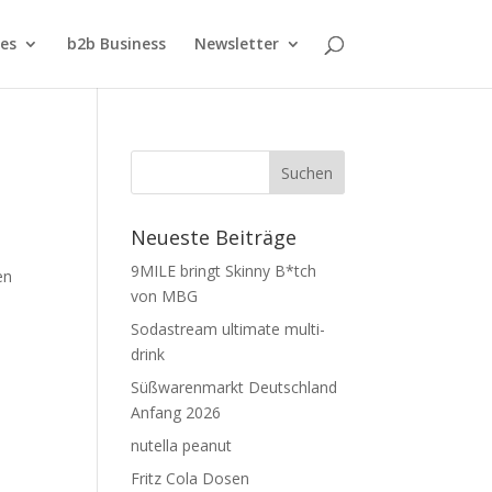
ies
b2b Business
Newsletter
Neueste Beiträge
9MILE bringt Skinny B*tch
en
von MBG
Sodastream ultimate multi-
drink
Süßwarenmarkt Deutschland
Anfang 2026
nutella peanut
Fritz Cola Dosen