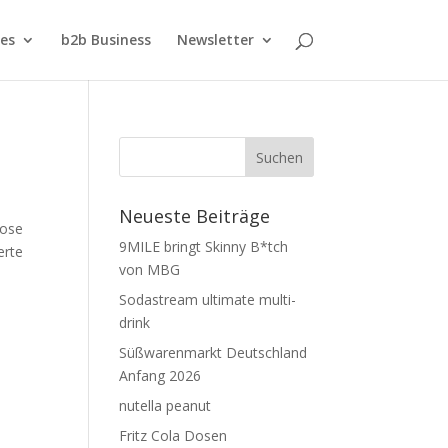
ies
b2b Business
Newsletter
Neueste Beiträge
Dose
9MILE bringt Skinny B*tch
erte
von MBG
Sodastream ultimate multi-
drink
Süßwarenmarkt Deutschland
Anfang 2026
nutella peanut
Fritz Cola Dosen