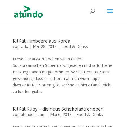
KitKat Himbeere aus Korea
von
Udo
|
Mai 28, 2018
|
Food & Drinks
Diese KitKat-Sorte haben wir in einem
Südkoreanischen Supermarkt gesehen und sofort eine
Packung davon mitgenommen. Wir hatten uns zuerst
gewundert, dass es in Korea ähnlich wie in Japan
diverse KitKat Sorten gibt, welche es hierzulande nicht
zu kaufen gibt....
KitKat Ruby – die neue Schokolade erleben
von
atundo Team
|
Mai 6, 2018
|
Food & Drinks
Das neue KitKat Ruby erscheint auch in Europa. Schon