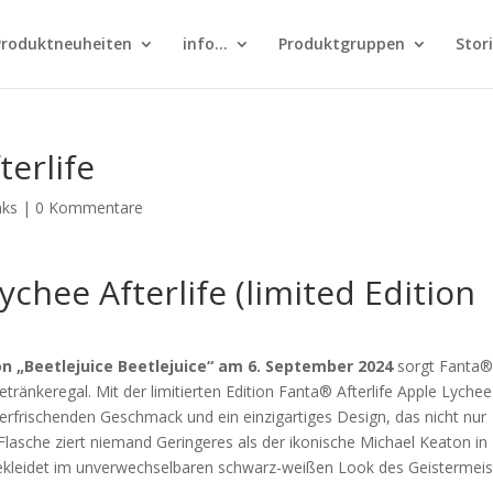
Produktneuheiten
info…
Produktgruppen
Stor
terlife
nks
|
0 Kommentare
ychee Afterlife (limited Edition
on „Beetlejuice Beetlejuice“ am 6. September 2024
sorgt Fanta®
tränkeregal. Mit der limitierten Edition Fanta® Afterlife Apple Lychee
 erfrischenden Geschmack und ein einzigartiges Design, das nicht nur
 Flasche ziert niemand Geringeres als der ikonische Michael Keaton in
 gekleidet im unverwechselbaren schwarz-weißen Look des Geistermeis