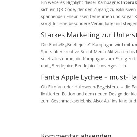
Ein weiteres Highlight dieser Kampagne:
Interak
sich ein QR-Code, der den Zugang zu exklusiven 
spannenden Erlebnissen teilnehmen und sogar Ki
sorgt für eine besondere Verbindung und steigert
Starkes Marketing zur Unter
Die Fanta® „Beetlejuice“-Kampagne wird mit
u
Spots über kreative Social-Media-Aktivitäten bi
setzt alles daran, die Kampagne zum Erfolg zu f
und „Beetlejuice Beetlejuice“ unvergesslich.
Fanta Apple Lychee – must-Ha
Ob Filmfan oder Halloween-Begeisterte – die Fant
limitierten Edition und dem neuen Design der kl
zum Geschmackserlebnis. Also: Auf ins Kino und 
Kommentar absenden