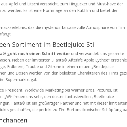
 aus Apfel und Litschi verspricht, zum Hingucker und Must-have der
n zu werden. Es ist eine Hommage an den Kultfilm und bietet den
ackserlebnis, das die mysteriös-fantasievolle Atmosphäre von Tim
nfängt.
een-Sortiment im Beetlejuice-Stil
a® geht noch einen Schritt weiter
und verwandelt das gesamte
aison. Neben der limitierten „Fanta® Afterlife Apple Lychee“ erstrahl
nge, Erdbeere, Traube und Zitrone in einem neuen „Beetlejuice
schen und Dosen werden von den beliebten Charakteren des Films gezi
 im Supermarktregal.
e President, Worldwide Marketing bei Warner Bros. Pictures, ist
n: „Wir freuen uns sehr, den düster-fantasievollen „Beetlejuice
ngen. Fanta® ist ein großartiger Partner und hat mit dieser limitierte
odukts geschaffen, die perfekt zu Tim Burtons ikonischer Schöpfung pa
nnchancen