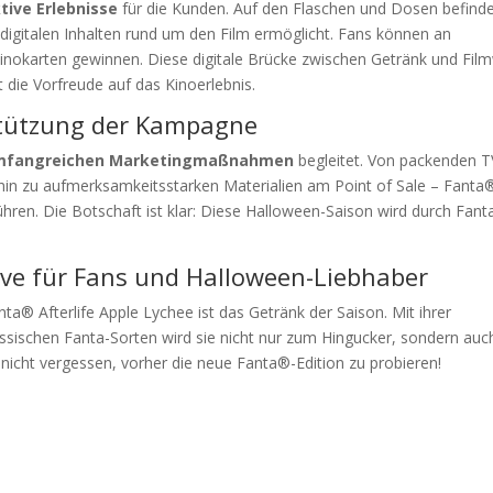
tive Erlebnisse
für die Kunden. Auf den Flaschen und Dosen befind
digitalen Inhalten rund um den Film ermöglicht. Fans können an
nokarten gewinnen. Diese digitale Brücke zwischen Getränk und Film
 die Vorfreude auf das Kinoerlebnis.
stützung der Kampagne
mfangreichen Marketingmaßnahmen
begleitet. Von packenden T
s hin zu aufmerksamkeitsstarken Materialien am Point of Sale – Fanta
ühren. Die Botschaft ist klar: Diese Halloween-Saison wird durch Fan
ve für Fans und Halloween-Liebhaber
a® Afterlife Apple Lychee ist das Getränk der Saison. Mit ihrer
assischen Fanta-Sorten wird sie nicht nur zum Hingucker, sondern auc
nicht vergessen, vorher die neue Fanta®-Edition zu probieren!