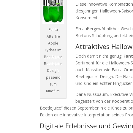
Diese innovative Kombination
diesjährigen Halloween-Saiso
Konsument
Ein außergewöhnliches Geschm
Fanta
Burtons Schöpfung perfekt ei
Afterlife
Apple
Attraktives Hallow
Lychee im
Doch damit nicht genug:
Fant
Beetlejuice
Sortiment für die Halloween-S
Beetlejuice
auch Klassiker wie Fanta Ora
Design,
Beetlejuice“-Design. Die Fla
passend
und sind ein echter Hingucker
zum
Kinofilm.
Dana Nussbaum, Executive Vic
begeistert von der Kooperatio
Beetlejuice“ diesen September in die Kinos zu bri
Edition eine innovative Interpretation seines Pr
Digitale Erlebnisse und Gewi