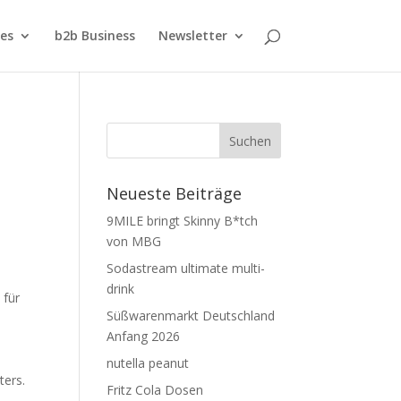
ies
b2b Business
Newsletter
Neueste Beiträge
9MILE bringt Skinny B*tch
von MBG
Sodastream ultimate multi-
drink
 für
Süßwarenmarkt Deutschland
Anfang 2026
nutella peanut
ters.
Fritz Cola Dosen